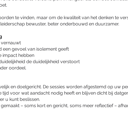
oet.
oorden te vinden, maar om de kwaliteit van het denken te ver
leiderschap bewuster, beter onderbouwd en duurzamer.
g
f vernauwt
 een gevoel van isolement geeft
e impact hebben
delijkheid de duidelijkheid verstoort
nder oordeel.
welijk en doelgericht. De sessies worden afgestemd op uw pers
tijd voor wat aandacht nodig heeft en blijven dicht bij datg
r u kunt beslissen.
 gemaakt – soms kort en gericht, soms meer reflectief – afhank