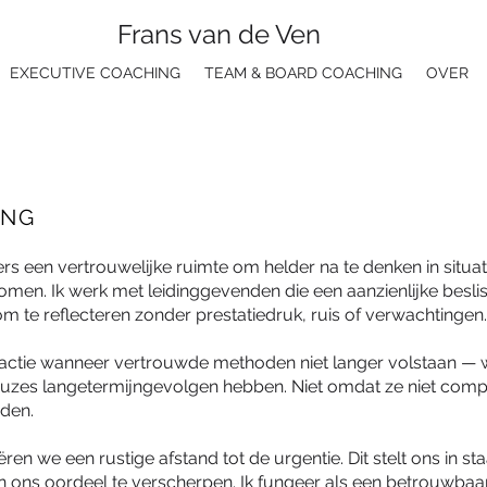
Frans van de Ven
EXECUTIVE COACHING
TEAM & BOARD COACHING
OVER
ING
ers een vertrouwelijke ruimte om helder na te denken in situat
men. Ik werk met leidinggevenden die een aanzienlijke bes
 te reflecteren zonder prestatiedruk, ruis of verwachtingen.
ctie wanneer vertrouwde methoden niet langer volstaan — w
uzes langetermijngevolgen hebben. Niet omdat ze niet comp
rden.
n we een rustige afstand tot de urgentie. Dit stelt ons in st
 ons oordeel te verscherpen. Ik fungeer als een betrouwbaar 