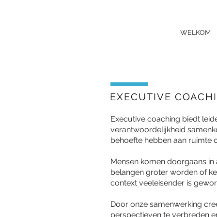
WELKOM
EXECUTIVE COACH
E
xecutive coaching biedt leid
verantwoordelijkheid samenko
behoefte hebben aan ruimte om
Mensen komen doorgaans in a
belangen groter worden of ke
context veeleisender is gewo
Door onze samenwerking creëre
perspectieven te verbreden en