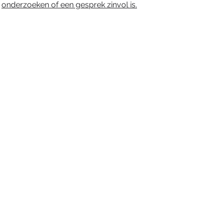
e
onderzoeken of een gesprek zinvol is
.
© 2025 Frans van de Ven