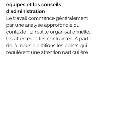
équipes et les conseils
d'administration
Le travail commence généralement
par une analyse approfondie du
contexte : la réalité organisationnelle,
les attentes et les contraintes. À partir
de là, nous identifions les points qui
requièrent une attention particulière
au niveau de l’équipe ou du conseil
d’administration.
Les interventions sont délibérées et
ciblées. Elles peuvent prendre la
forme d'un dialogue facilité, d'une
réflexion sur les schémas récurrents
ou d'un travail direct sur les tensions
dès leur apparition. L'objectif n'est pas
l'harmonie, mais la clarté et un
jugement collectif éclairé.